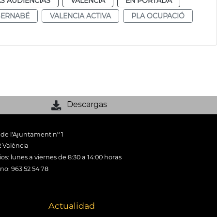
S AUDIENCIAS
VALENCIA
EN PORTADA
BERNABÉ
VALENCIA ACTIVA
PLA OCUPACIÓ
Descargas
 de l'Ajuntament nº 1
 València
os: lunes a viernes de 8:30 a 14:00 horas
ono: 963 52 54 78
Actualidad