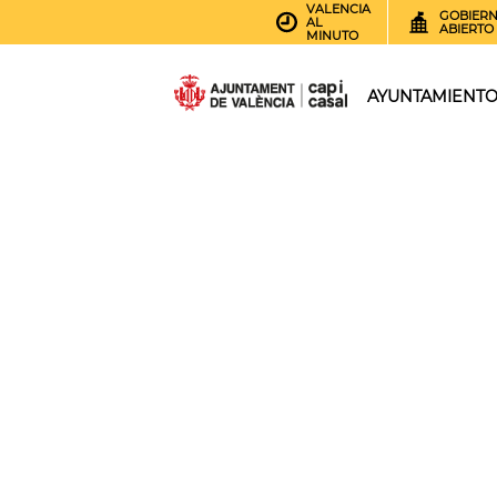
VALENCIA
GOBIER
AL
ABIERTO
MINUTO
AYUNTAMIENT