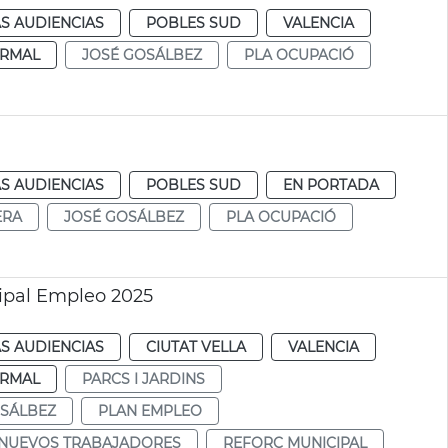
S AUDIENCIAS
POBLES SUD
VALENCIA
RMAL
JOSÉ GOSÁLBEZ
PLA OCUPACIÓ
S AUDIENCIAS
POBLES SUD
EN PORTADA
ERA
JOSÉ GOSÁLBEZ
PLA OCUPACIÓ
ipal Empleo 2025
S AUDIENCIAS
CIUTAT VELLA
VALENCIA
RMAL
PARCS I JARDINS
SÁLBEZ
PLAN EMPLEO
 NUEVOS TRABAJADORES
REFORÇ MUNICIPAL