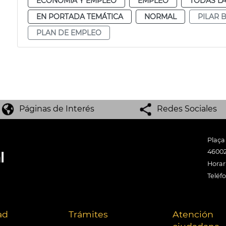
ECONOMÍA Y EMPLEO
EMPLEO
TODAS LA
EN PORTADA TEMÁTICA
NORMAL
PILAR 
PLAN DE EMPLEO
Páginas de Interés
Redes Sociales
Plaça
46002
Horari
Teléf
ad
Trámites
Atención