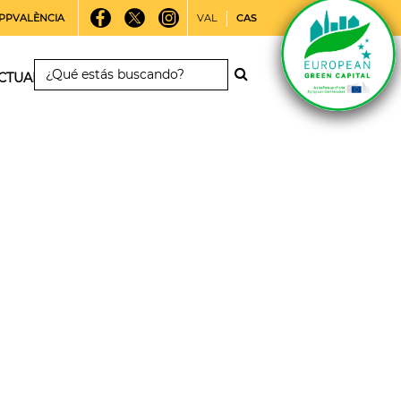
PPVALÈNCIA
VAL
CAS
CTUALIDAD