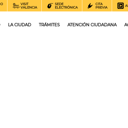
NO
VISIT
SEDE
CITA
A
VALENCIA
ELECTRÓNICA
PREVIA
O
LA CIUDAD
TRÁMITES
ATENCIÓN CIUDADANA
A