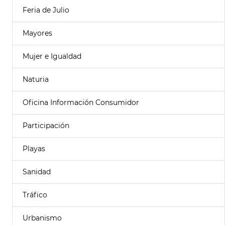
Feria de Julio
Mayores
Mujer e Igualdad
Naturia
Oficina Información Consumidor
Participación
Playas
Sanidad
Tráfico
Urbanismo