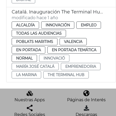
Catalá. Inauguración The Terminal Hub en La Marina de València
modificado hace 1 año
ALCALDÍA
INNOVACIÓN
EMPLEO
TODAS LAS AUDIENCIAS
POBLATS MARITIMS
VALENCIA
EN PORTADA
EN PORTADA TEMÁTICA
NORMAL
INNOVACIÓ
MARÍA JOSÉ CATALÁ
EMPRENEDORIA
LA MARINA
THE TERMINAL HUB
Nuestras Apps
Páginas de Interés
Redes Sociales
Descargas