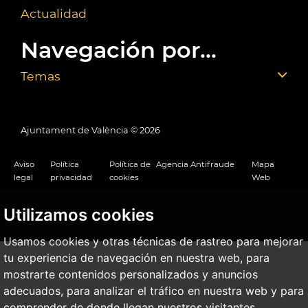
Actualidad
Navegación por...
Temas
Ajuntament de València ©
2026
Aviso
Política
Política de
Agencia Antifraude
Mapa
legal
privacidad
cookies
Web
Utilizamos cookies
Usamos cookies y otras técnicas de rastreo para mejorar
tu experiencia de navegación en nuestra web, para
mostrarte contenidos personalizados y anuncios
adecuados, para analizar el tráfico en nuestra web y para
comprender de donde llegan nuestros visitantes.