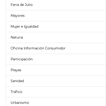
Feria de Julio
Mayores
Mujer e Igualdad
Naturia
Oficina Información Consumidor
Participación
Playas
Sanidad
Tráfico
Urbanismo