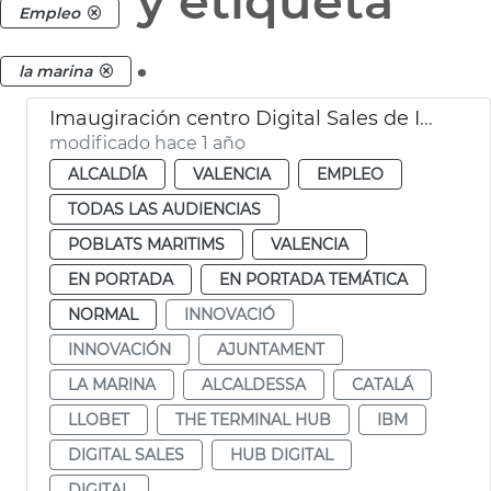
y etiqueta
Empleo
.
la marina
Imaugiración centro Digital Sales de IBM en València
modificado hace 1 año
ALCALDÍA
VALENCIA
EMPLEO
TODAS LAS AUDIENCIAS
POBLATS MARITIMS
VALENCIA
EN PORTADA
EN PORTADA TEMÁTICA
NORMAL
INNOVACIÓ
INNOVACIÓN
AJUNTAMENT
LA MARINA
ALCALDESSA
CATALÁ
LLOBET
THE TERMINAL HUB
IBM
DIGITAL SALES
HUB DIGITAL
DIGITAL