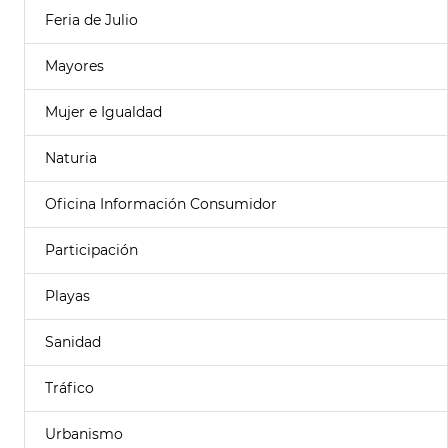
Feria de Julio
Mayores
Mujer e Igualdad
Naturia
Oficina Información Consumidor
Participación
Playas
Sanidad
Tráfico
Urbanismo