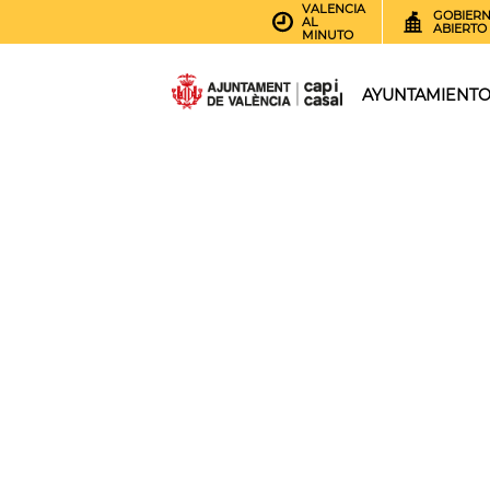
VALENCIA
GOBIER
AL
ABIERTO
MINUTO
AYUNTAMIENT