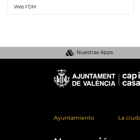
Web FDM
Nuestras Apps
Ayuntamiento
La ciud