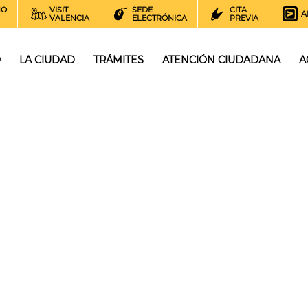
NO
VISIT
SEDE
CITA
A
VALENCIA
ELECTRÓNICA
PREVIA
O
LA CIUDAD
TRÁMITES
ATENCIÓN CIUDADANA
A