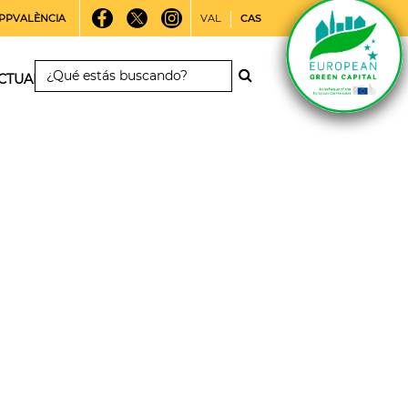
PPVALÈNCIA
VAL
CAS
CTUALIDAD