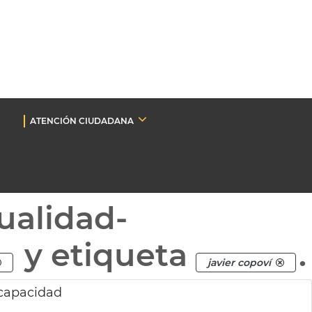
ATENCIÓN CIUDADANA
ualidad-
y etiqueta
.
javier copoví
scapacidad