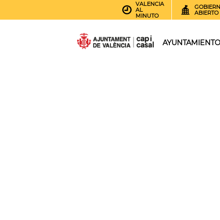
VALENCIA
GOBIER
AL
ABIERTO
MINUTO
AYUNTAMIENT