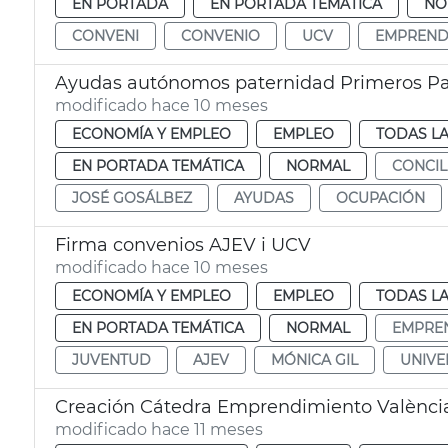
EN PORTADA
EN PORTADA TEMÁTICA
NO
CONVENI
CONVENIO
UCV
EMPREND
Ayudas autónomos paternidad Primeros Pa
modificado hace 10 meses
ECONOMÍA Y EMPLEO
EMPLEO
TODAS LA
EN PORTADA TEMÁTICA
NORMAL
CONCIL
JOSÉ GOSÁLBEZ
AYUDAS
OCUPACIÓN
Firma convenios AJEV i UCV
modificado hace 10 meses
ECONOMÍA Y EMPLEO
EMPLEO
TODAS LA
EN PORTADA TEMÁTICA
NORMAL
EMPRE
JUVENTUD
AJEV
MÓNICA GIL
UNIVE
Creación Cátedra Emprendimiento Valènci
modificado hace 11 meses