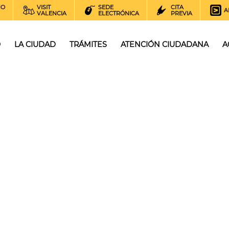
NO
VISIT
SEDE
CITA
A
VALENCIA
ELECTRÓNICA
PREVIA
O
LA CIUDAD
TRÁMITES
ATENCIÓN CIUDADANA
A