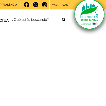
PPVALÈNCIA
VAL
CAS
CTUALIDAD