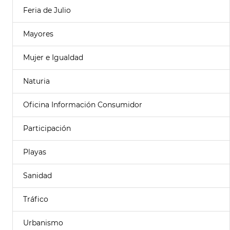
Feria de Julio
Mayores
Mujer e Igualdad
Naturia
Oficina Información Consumidor
Participación
Playas
Sanidad
Tráfico
Urbanismo