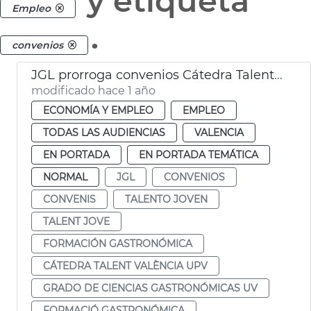
y etiqueta
Empleo
.
convenios
JGL prorroga convenios Cátedra Talent València UPV y grado de Ciencias Gastronómicas UV
modificado hace 1 año
ECONOMÍA Y EMPLEO
EMPLEO
TODAS LAS AUDIENCIAS
VALENCIA
EN PORTADA
EN PORTADA TEMÁTICA
NORMAL
JGL
CONVENIOS
CONVENIS
TALENTO JOVEN
TALENT JOVE
FORMACIÓN GASTRONÓMICA
CÁTEDRA TALENT VALÈNCIA UPV
GRADO DE CIENCIAS GASTRONÓMICAS UV
FORMACIÓ GASTRONÓMICA