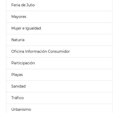
Feria de Julio
Mayores
Mujer e Igualdad
Naturia
Oficina Información Consumidor
Participación
Playas
Sanidad
Tráfico
Urbanismo