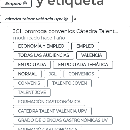
y etiqueta
Empleo
.
cátedra talent valència upv
JGL prorroga convenios Cátedra Talent València UPV y grado de Ciencias Gastronómicas UV
modificado hace 1 año
ECONOMÍA Y EMPLEO
EMPLEO
TODAS LAS AUDIENCIAS
VALENCIA
EN PORTADA
EN PORTADA TEMÁTICA
NORMAL
JGL
CONVENIOS
CONVENIS
TALENTO JOVEN
TALENT JOVE
FORMACIÓN GASTRONÓMICA
CÁTEDRA TALENT VALÈNCIA UPV
GRADO DE CIENCIAS GASTRONÓMICAS UV
FORMACIÓ GASTRONÓMICA