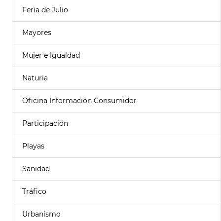
Feria de Julio
Mayores
Mujer e Igualdad
Naturia
Oficina Información Consumidor
Participación
Playas
Sanidad
Tráfico
Urbanismo