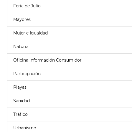
Feria de Julio
Mayores
Mujer e Igualdad
Naturia
Oficina Información Consumidor
Participación
Playas
Sanidad
Tráfico
Urbanismo