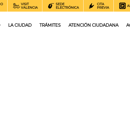
NO
VISIT
SEDE
CITA
A
VALENCIA
ELECTRÓNICA
PREVIA
O
LA CIUDAD
TRÁMITES
ATENCIÓN CIUDADANA
A