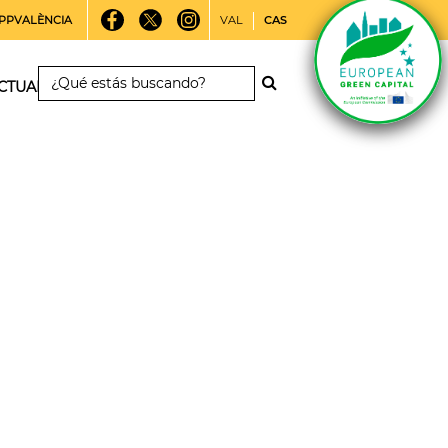
PPVALÈNCIA
VAL
CAS
CTUALIDAD