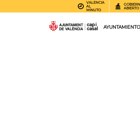
VALENCIA
GOBIER
AL
ABIERTO
MINUTO
AYUNTAMIENT