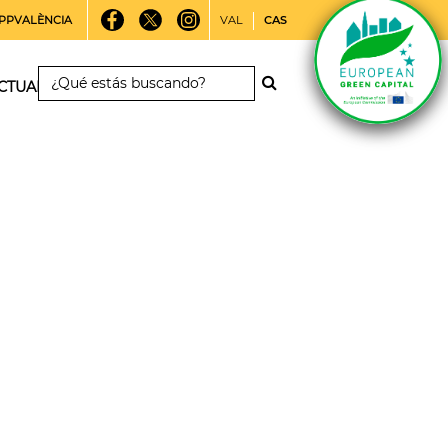
PPVALÈNCIA
VAL
CAS
CTUALIDAD