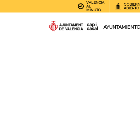
VALENCIA
GOBIER
AL
ABIERTO
MINUTO
AYUNTAMIENT