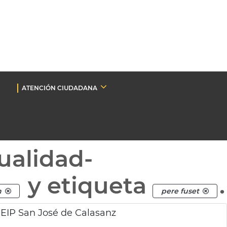
ATENCIÓN CIUDADANA
ualidad-
y etiqueta
.
n
pere fuset
CEIP San José de Calasanz