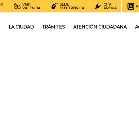
NO
VISIT
SEDE
CITA
A
VALENCIA
ELECTRÓNICA
PREVIA
O
LA CIUDAD
TRÁMITES
ATENCIÓN CIUDADANA
A