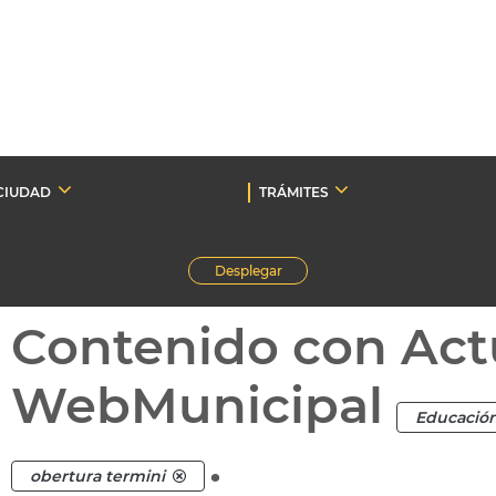
CIUDAD
TRÁMITES
Desplegar
Contenido con Act
WebMunicipal
Educació
.
obertura termini