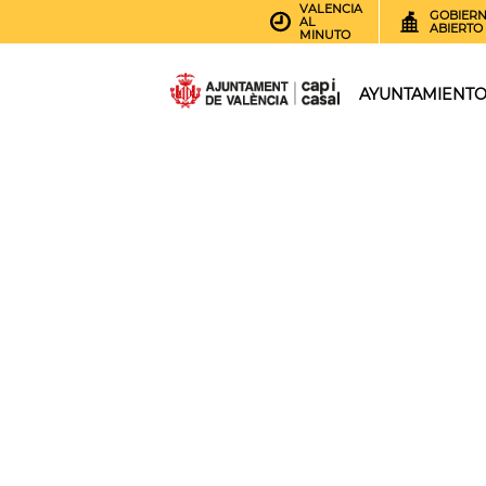
VALENCIA
GOBIER
AL
ABIERTO
MINUTO
AYUNTAMIENT