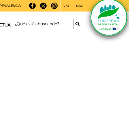
PPVALÈNCIA
VAL
CAS
CTUALIDAD