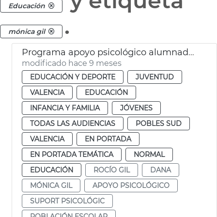
y etiqueta
Educación
.
mónica gil
Programa apoyo psicológico alumnado dana València
modificado hace 9 meses
EDUCACIÓN Y DEPORTE
JUVENTUD
VALENCIA
EDUCACIÓN
INFANCIA Y FAMILIA
JÓVENES
TODAS LAS AUDIENCIAS
POBLES SUD
VALENCIA
EN PORTADA
EN PORTADA TEMÁTICA
NORMAL
EDUCACIÓN
ROCÍO GIL
DANA
MÓNICA GIL
APOYO PSICOLÓGICO
SUPORT PSICOLÓGIC
POBLACIÓN ESCOLAR