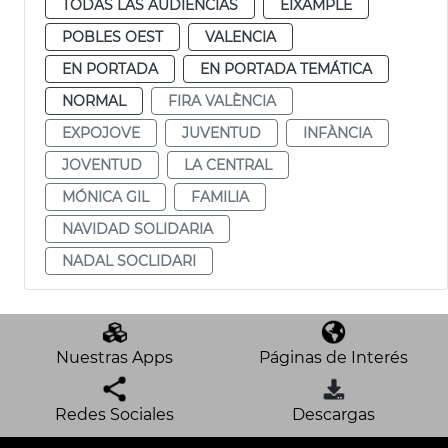
TODAS LAS AUDIENCIAS
EIXAMPLE
POBLES OEST
VALENCIA
EN PORTADA
EN PORTADA TEMÁTICA
NORMAL
FIRA VALÈNCIA
EXPOJOVE
JUVENTUD
INFÀNCIA
JOVENTUD
LA CENTRAL
MÓNICA GIL
FAMILIA
NAVIDAD SOLIDARIA
NADAL SOCLIDARI
Nuestras Apps
Páginas de Interés
Redes Sociales
Descargas