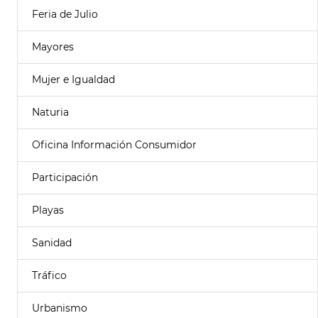
Feria de Julio
Mayores
Mujer e Igualdad
Naturia
Oficina Información Consumidor
Participación
Playas
Sanidad
Tráfico
Urbanismo