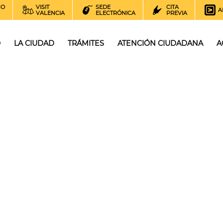
NO
VISIT
SEDE
CITA
A
VALENCIA
ELECTRÓNICA
PREVIA
O
LA CIUDAD
TRÁMITES
ATENCIÓN CIUDADANA
A