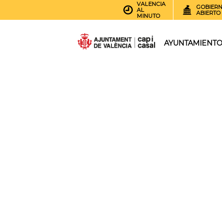
VALENCIA
GOBIER
AL
ABIERTO
MINUTO
AYUNTAMIENT