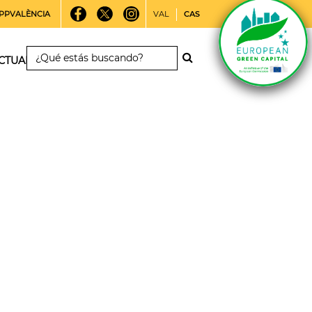
PPVALÈNCIA
VAL
CAS
CTUALIDAD