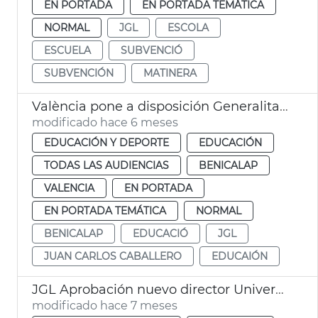
EN PORTADA
EN PORTADA TEMÁTICA
NORMAL
JGL
ESCOLA
ESCUELA
SUBVENCIÓ
SUBVENCIÓN
MATINERA
València pone a disposición Generalitat solar para centro educación especial
modificado hace 6 meses
EDUCACIÓN Y DEPORTE
EDUCACIÓN
TODAS LAS AUDIENCIAS
BENICALAP
VALENCIA
EN PORTADA
EN PORTADA TEMÁTICA
NORMAL
BENICALAP
EDUCACIÓ
JGL
JUAN CARLOS CABALLERO
EDUCAIÓN
JGL Aprobación nuevo director Universitat Popular València
modificado hace 7 meses