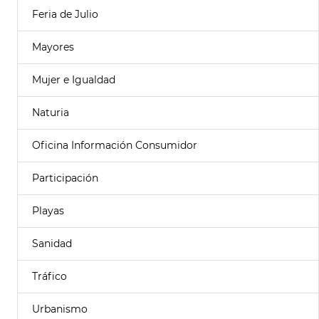
Feria de Julio
Mayores
Mujer e Igualdad
Naturia
Oficina Información Consumidor
Participación
Playas
Sanidad
Tráfico
Urbanismo