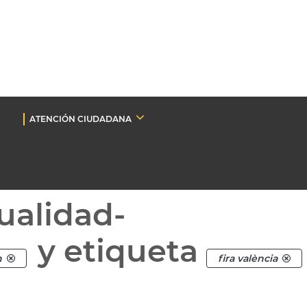
ATENCIÓN CIUDADANA
ualidad-
y etiqueta
n
fira valència