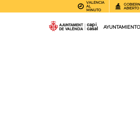
VALENCIA
GOBIER
AL
ABIERTO
MINUTO
AYUNTAMIENT