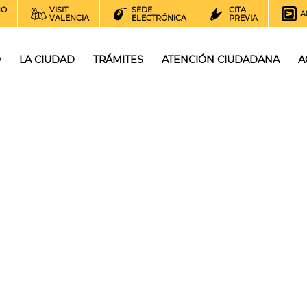
NO
VISIT
SEDE
CITA
A
VALENCIA
ELECTRÓNICA
PREVIA
O
LA CIUDAD
TRÁMITES
ATENCIÓN CIUDADANA
A