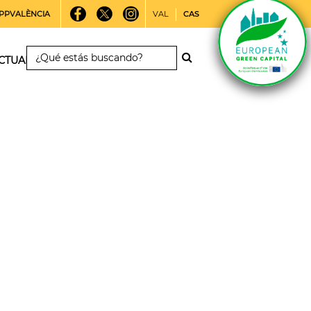
PPVALÈNCIA
VAL
CAS
CTUALIDAD