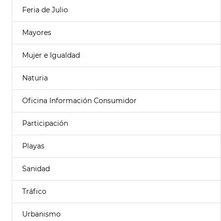
Feria de Julio
Mayores
Mujer e Igualdad
Naturia
Oficina Información Consumidor
Participación
Playas
Sanidad
Tráfico
Urbanismo