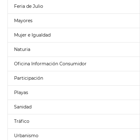
Feria de Julio
Mayores
Mujer e Igualdad
Naturia
Oficina Información Consumidor
Participación
Playas
Sanidad
Tráfico
Urbanismo