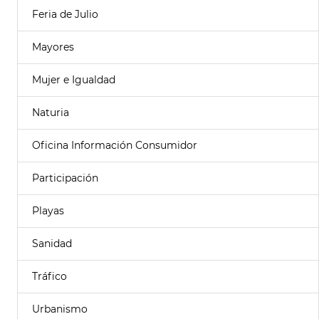
Feria de Julio
Mayores
Mujer e Igualdad
Naturia
Oficina Información Consumidor
Participación
Playas
Sanidad
Tráfico
Urbanismo