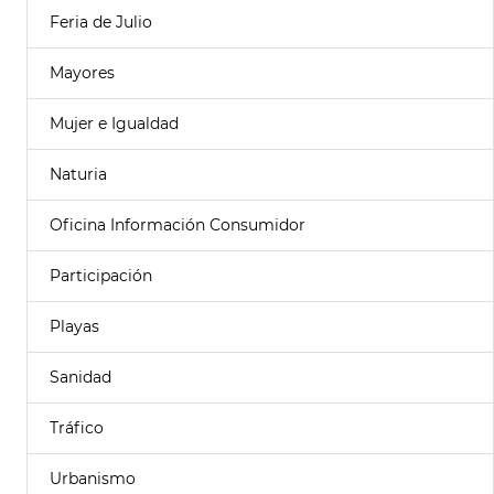
Feria de Julio
Mayores
Mujer e Igualdad
Naturia
Oficina Información Consumidor
Participación
Playas
Sanidad
Tráfico
Urbanismo