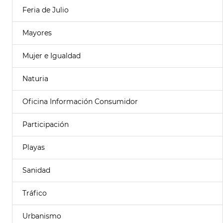
Feria de Julio
Mayores
Mujer e Igualdad
Naturia
Oficina Información Consumidor
Participación
Playas
Sanidad
Tráfico
Urbanismo