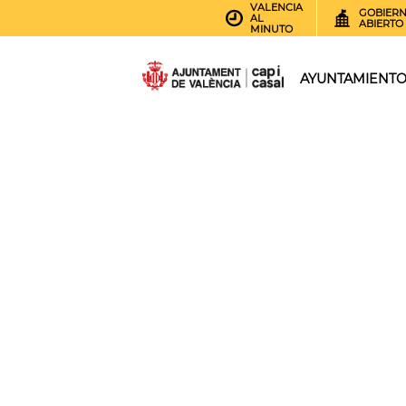
VALENCIA
GOBIER
AL
ABIERTO
MINUTO
AYUNTAMIENT