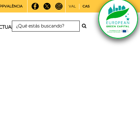
PPVALÈNCIA
VAL
CAS
CTUALIDAD