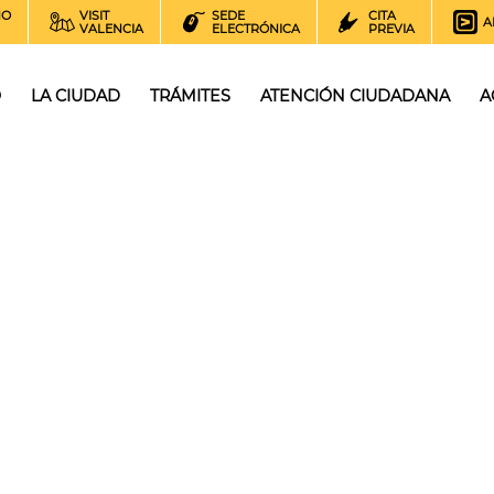
NO
VISIT
SEDE
CITA
A
VALENCIA
ELECTRÓNICA
PREVIA
O
LA CIUDAD
TRÁMITES
ATENCIÓN CIUDADANA
A