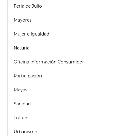
Feria de Julio
Mayores
Mujer e Igualdad
Naturia
Oficina Información Consumidor
Participación
Playas
Sanidad
Tráfico
Urbanismo