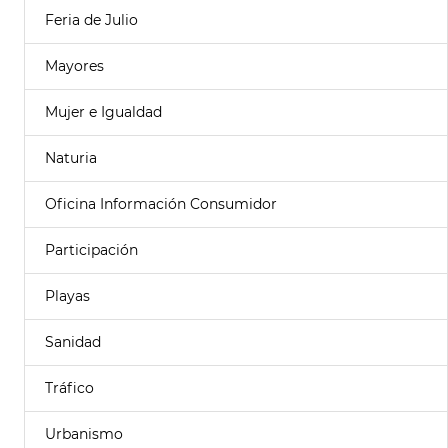
Feria de Julio
Mayores
Mujer e Igualdad
Naturia
Oficina Información Consumidor
Participación
Playas
Sanidad
Tráfico
Urbanismo