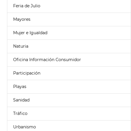
Feria de Julio
Mayores
Mujer e Igualdad
Naturia
Oficina Información Consumidor
Participación
Playas
Sanidad
Tráfico
Urbanismo