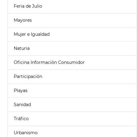
Feria de Julio
Mayores
Mujer e Igualdad
Naturia
Oficina Información Consumidor
Participación
Playas
Sanidad
Tráfico
Urbanismo