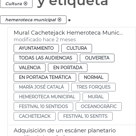
y etiqueta
Cultura
.
hemeroteca municipal
Mural Cachetejack Hemeroteca Municipal València
modificado hace 2 meses
AYUNTAMIENTO
CULTURA
TODAS LAS AUDIENCIAS
OLIVERETA
VALENCIA
EN PORTADA
EN PORTADA TEMÁTICA
NORMAL
MARÍA JOSÉ CATALÁ
TRES FORQUES
HEMEROTECA MUNICIPAL
MURAL
FESTIVAL 10 SENTIDOS
OCEANOGRÀFIC
CACHETEJACK
FESTIVAL 10 SENTITS
Adquisición de un escáner planetario