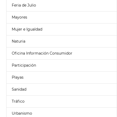
Feria de Julio
Mayores
Mujer e Igualdad
Naturia
Oficina Información Consumidor
Participación
Playas
Sanidad
Tráfico
Urbanismo