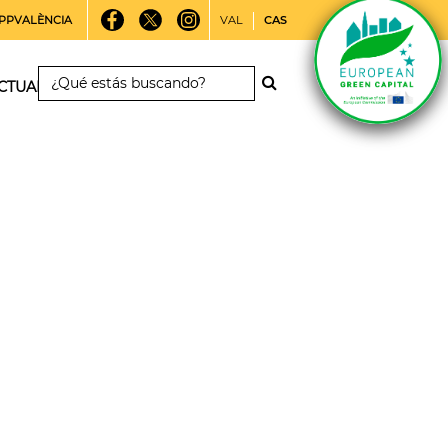
PPVALÈNCIA
VAL
CAS
CTUALIDAD