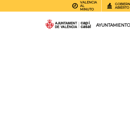
VALENCIA
GOBIER
AL
ABIERTO
MINUTO
AYUNTAMIENT