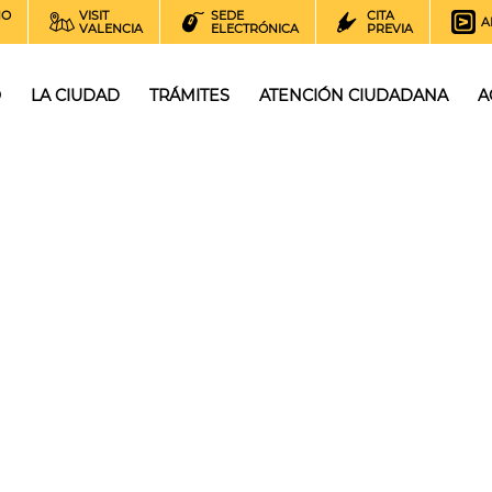
NO
VISIT
SEDE
CITA
A
VALENCIA
ELECTRÓNICA
PREVIA
O
LA CIUDAD
TRÁMITES
ATENCIÓN CIUDADANA
A