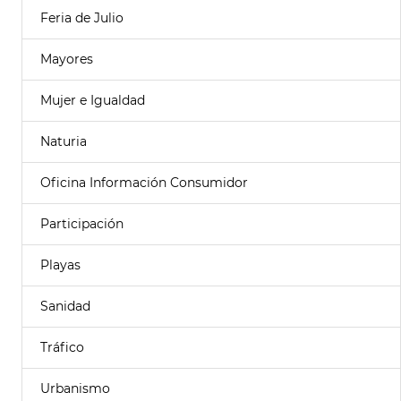
Feria de Julio
Mayores
Mujer e Igualdad
Naturia
Oficina Información Consumidor
Participación
Playas
Sanidad
Tráfico
Urbanismo