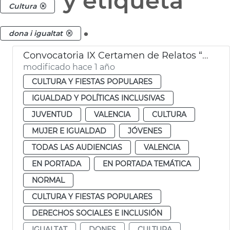
y etiqueta
Cultura
.
dona i igualtat
Convocatoria IX Certamen de Relatos “Beatriu Civera”
modificado hace 1 año
CULTURA Y FIESTAS POPULARES
IGUALDAD Y POLÍTICAS INCLUSIVAS
JUVENTUD
VALENCIA
CULTURA
MUJER E IGUALDAD
JÓVENES
TODAS LAS AUDIENCIAS
VALENCIA
EN PORTADA
EN PORTADA TEMÁTICA
NORMAL
CULTURA Y FIESTAS POPULARES
DERECHOS SOCIALES E INCLUSIÓN
IGUALTAT
DONES
CULTURA