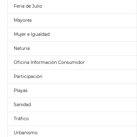
Feria de Julio
Mayores
Mujer e Igualdad
Naturia
Oficina Información Consumidor
Participación
Playas
Sanidad
Tráfico
Urbanismo