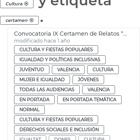
y etiqueta
Cultura
.
certamen
Convocatoria IX Certamen de Relatos “Beatriu Civera”
modificado hace 1 año
CULTURA Y FIESTAS POPULARES
IGUALDAD Y POLÍTICAS INCLUSIVAS
JUVENTUD
VALENCIA
CULTURA
MUJER E IGUALDAD
JÓVENES
TODAS LAS AUDIENCIAS
VALENCIA
EN PORTADA
EN PORTADA TEMÁTICA
NORMAL
CULTURA Y FIESTAS POPULARES
DERECHOS SOCIALES E INCLUSIÓN
IGUALTAT
DONES
CULTURA