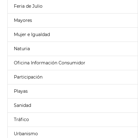
Feria de Julio
Mayores
Mujer e Igualdad
Naturia
Oficina Información Consumidor
Participación
Playas
Sanidad
Tráfico
Urbanismo