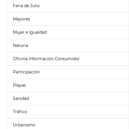
Feria de Julio
Mayores
Mujer e Igualdad
Naturia
Oficina Información Consumidor
Participación
Playas
Sanidad
Tráfico
Urbanismo