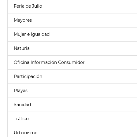
Feria de Julio
Mayores
Mujer e Igualdad
Naturia
Oficina Información Consumidor
Participación
Playas
Sanidad
Tráfico
Urbanismo