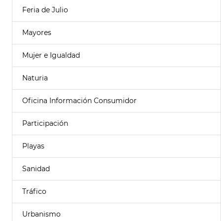
Feria de Julio
Mayores
Mujer e Igualdad
Naturia
Oficina Información Consumidor
Participación
Playas
Sanidad
Tráfico
Urbanismo