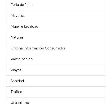
Feria de Julio
Mayores
Mujer e Igualdad
Naturia
Oficina Información Consumidor
Participación
Playas
Sanidad
Tráfico
Urbanismo