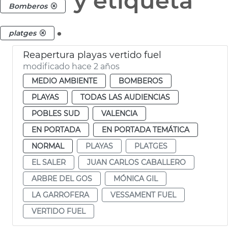
y etiqueta
Bomberos
.
platges
Reapertura playas vertido fuel
modificado hace 2 años
MEDIO AMBIENTE
BOMBEROS
PLAYAS
TODAS LAS AUDIENCIAS
POBLES SUD
VALENCIA
EN PORTADA
EN PORTADA TEMÁTICA
NORMAL
PLAYAS
PLATGES
EL SALER
JUAN CARLOS CABALLERO
ARBRE DEL GOS
MÓNICA GIL
LA GARROFERA
VESSAMENT FUEL
VERTIDO FUEL