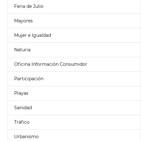
Feria de Julio
Mayores
Mujer e Igualdad
Naturia
Oficina Información Consumidor
Participación
Playas
Sanidad
Tráfico
Urbanismo