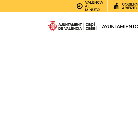
VALENCIA
GOBIER
AL
ABIERTO
MINUTO
AYUNTAMIENT