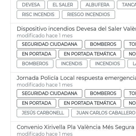
DEVESA
EL SALER
ALBUFERA
TANC
RISC INCENDIS
RIESGO INCENDIOS
Dispositivo incendios Devesa del Saler Valè
modificado hace 1 mes
SEGURIDAD CIUDADANA
BOMBEROS
TO
EN PORTADA
EN PORTADA TEMÁTICA
NO
BOMBEROS
INCENDIS
INCENDIOS
L
Jornada Policía Local respuesta emergenci
modificado hace 1 mes
SEGURIDAD CIUDADANA
BOMBEROS
TO
EN PORTADA
EN PORTADA TEMÁTICA
NO
JESÚS CARBONELL
JUAN CARLOS CABALLERO
Convenio Xirivella Pla València Més Segura
modificado hace 1 mes