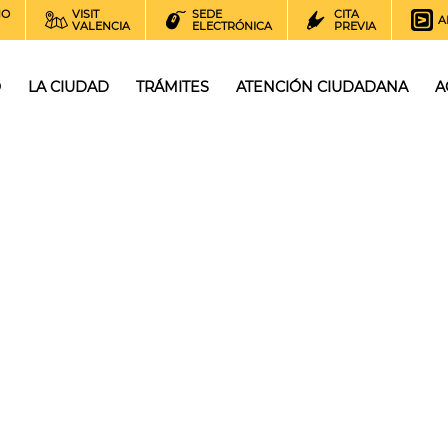
NO
VISIT
SEDE
CITA
A
VALENCIA
ELECTRÓNICA
PREVIA
O
LA CIUDAD
TRÁMITES
ATENCIÓN CIUDADANA
A