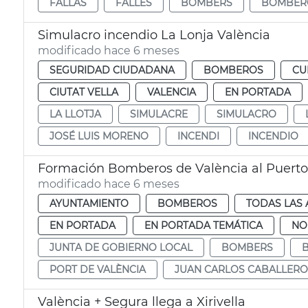
FALLAS
FALLES
BOMBERS
BOMBER
Simulacro incendio La Lonja València
modificado hace 6 meses
SEGURIDAD CIUDADANA
BOMBEROS
CU
CIUTAT VELLA
VALENCIA
EN PORTADA
LA LLOTJA
SIMULACRE
SIMULACRO
JOSÉ LUIS MORENO
INCENDI
INCENDIO
Formación Bomberos de València al Puerto
modificado hace 6 meses
AYUNTAMIENTO
BOMBEROS
TODAS LAS 
EN PORTADA
EN PORTADA TEMÁTICA
NO
JUNTA DE GOBIERNO LOCAL
BOMBERS
PORT DE VALÈNCIA
JUAN CARLOS CABALLERO
València + Segura llega a Xirivella