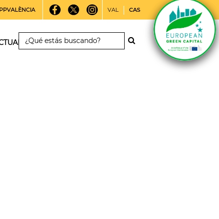
PPVALÈNCIA
VAL
CAS
CTUALIDAD