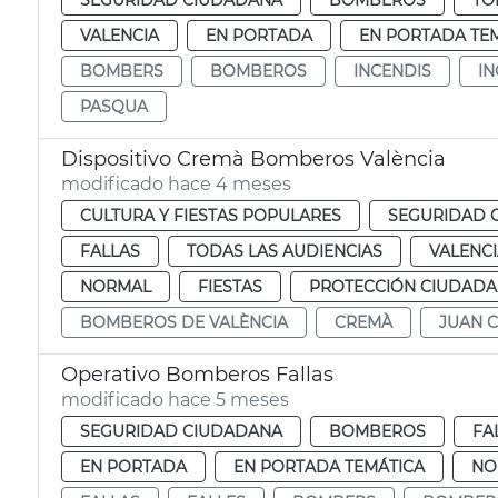
SEGURIDAD CIUDADANA
BOMBEROS
TO
VALENCIA
EN PORTADA
EN PORTADA TE
BOMBERS
BOMBEROS
INCENDIS
I
PASQUA
Dispositivo Cremà Bomberos València
modificado hace 4 meses
CULTURA Y FIESTAS POPULARES
SEGURIDAD 
FALLAS
TODAS LAS AUDIENCIAS
VALENC
NORMAL
FIESTAS
PROTECCIÓN CIUDAD
BOMBEROS DE VALÈNCIA
CREMÀ
JUAN 
Operativo Bomberos Fallas
modificado hace 5 meses
SEGURIDAD CIUDADANA
BOMBEROS
FA
EN PORTADA
EN PORTADA TEMÁTICA
NO