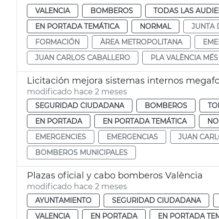
VALENCIA
BOMBEROS
TODAS LAS AUDIE
EN PORTADA TEMÁTICA
NORMAL
JUNTA 
FORMACIÓN
ÀREA METROPOLITANA
EME
JUAN CARLOS CABALLERO
PLA VALÈNCIA MÉ
Licitación mejora sistemas internos mega
modificado hace 2 meses
SEGURIDAD CIUDADANA
BOMBEROS
TO
EN PORTADA
EN PORTADA TEMÁTICA
NO
EMERGENCIES
EMERGENCIAS
JUAN CAR
BOMBEROS MUNICIPALES
Plazas oficial y cabo bomberos València
modificado hace 2 meses
AYUNTAMIENTO
SEGURIDAD CIUDADANA
VALENCIA
EN PORTADA
EN PORTADA TE