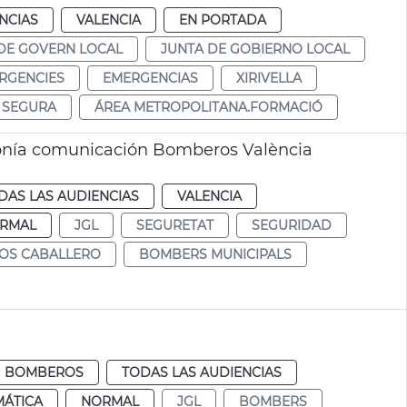
NCIAS
VALENCIA
EN PORTADA
DE GOVERN LOCAL
JUNTA DE GOBIERNO LOCAL
RGENCIES
EMERGENCIAS
XIRIVELLA
S SEGURA
ÁREA METROPOLITANA.FORMACIÓ
fonía comunicación Bomberos València
DAS LAS AUDIENCIAS
VALENCIA
RMAL
JGL
SEGURETAT
SEGURIDAD
LOS CABALLERO
BOMBERS MUNICIPALS
BOMBEROS
TODAS LAS AUDIENCIAS
MÁTICA
NORMAL
JGL
BOMBERS