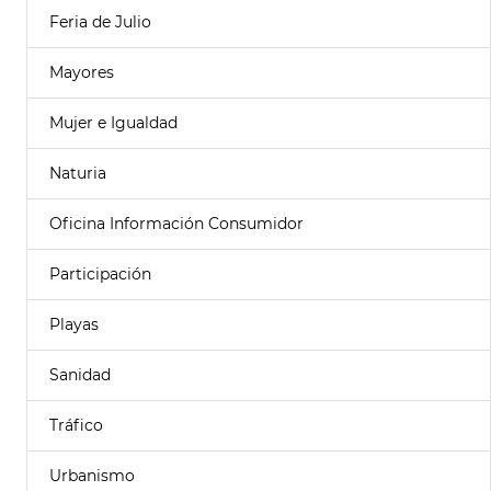
Feria de Julio
Mayores
Mujer e Igualdad
Naturia
Oficina Información Consumidor
Participación
Playas
Sanidad
Tráfico
Urbanismo