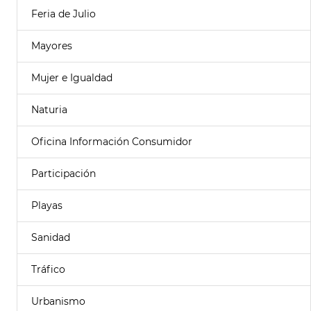
Feria de Julio
Mayores
Mujer e Igualdad
Naturia
Oficina Información Consumidor
Participación
Playas
Sanidad
Tráfico
Urbanismo