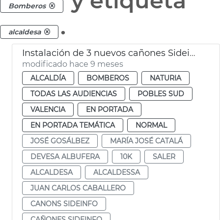
y etiqueta
Bomberos
.
alcaldesa
Instalación de 3 nuevos cañones Sideinfo en El Saler
modificado hace 9 meses
ALCALDÍA
BOMBEROS
NATURIA
TODAS LAS AUDIENCIAS
POBLES SUD
VALENCIA
EN PORTADA
EN PORTADA TEMÁTICA
NORMAL
JOSÉ GOSÁLBEZ
MARÍA JOSÉ CATALÁ
DEVESA ALBUFERA
10K
SALER
ALCALDESA
ALCALDESSA
JUAN CARLOS CABALLERO
CANONS SIDEINFO
CAÑONES SIDEINFO