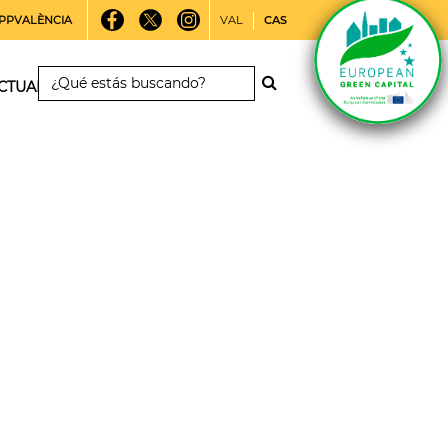
PPVALÈNCIA
VAL
CAS
CTUALIDAD