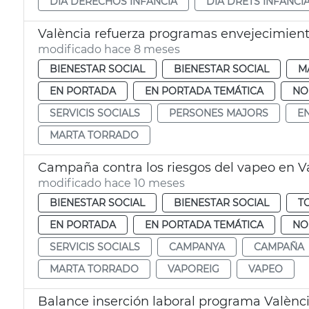
DÍA DERECHOS INFANCIA
DIA DRETS INFÀNCI
València refuerza programas envejecimient
modificado hace 8 meses
BIENESTAR SOCIAL
BIENESTAR SOCIAL
M
EN PORTADA
EN PORTADA TEMÁTICA
NO
SERVICIS SOCIALS
PERSONES MAJORS
E
MARTA TORRADO
Campaña contra los riesgos del vapeo en V
modificado hace 10 meses
BIENESTAR SOCIAL
BIENESTAR SOCIAL
T
EN PORTADA
EN PORTADA TEMÁTICA
NO
SERVICIS SOCIALS
CAMPANYA
CAMPAÑA
MARTA TORRADO
VAPOREIG
VAPEO
Balance inserción laboral programa Valènci