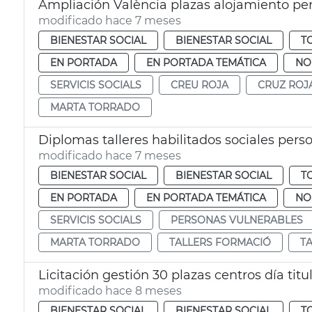
Ampliación València plazas alojamiento pe
modificado hace 7 meses
BIENESTAR SOCIAL
BIENESTAR SOCIAL
T
EN PORTADA
EN PORTADA TEMÁTICA
NO
SERVICIS SOCIALS
CREU ROJA
CRUZ ROJ
MARTA TORRADO
Diplomas talleres habilitados sociales pers
modificado hace 7 meses
BIENESTAR SOCIAL
BIENESTAR SOCIAL
T
EN PORTADA
EN PORTADA TEMÁTICA
NO
SERVICIS SOCIALS
PERSONAS VULNERABLES
MARTA TORRADO
TALLERS FORMACIÓ
T
Licitación gestión 30 plazas centros día tit
modificado hace 8 meses
BIENESTAR SOCIAL
BIENESTAR SOCIAL
T