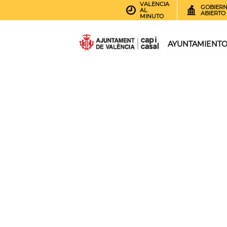
VALENCIA
GOBIER
AL
ABIERTO
MINUTO
AYUNTAMIENT