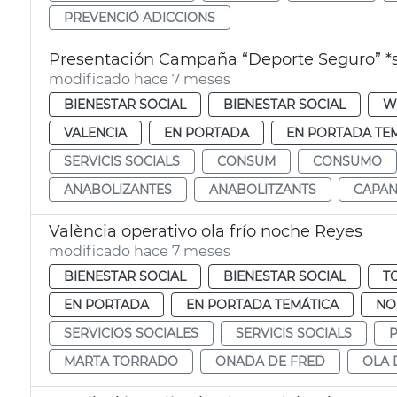
PREVENCIÓ ADICCIONS
Presentación Campaña “Deporte Seguro” *se
modificado hace 7 meses
BIENESTAR SOCIAL
BIENESTAR SOCIAL
W
VALENCIA
EN PORTADA
EN PORTADA TE
SERVICIS SOCIALS
CONSUM
CONSUMO
ANABOLIZANTES
ANABOLITZANTS
CAPAN
València operativo ola frío noche Reyes
modificado hace 7 meses
BIENESTAR SOCIAL
BIENESTAR SOCIAL
T
EN PORTADA
EN PORTADA TEMÁTICA
NO
SERVICIOS SOCIALES
SERVICIS SOCIALS
P
MARTA TORRADO
ONADA DE FRED
OLA 