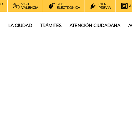
NO
VISIT
SEDE
CITA
A
VALENCIA
ELECTRÓNICA
PREVIA
O
LA CIUDAD
TRÁMITES
ATENCIÓN CIUDADANA
A