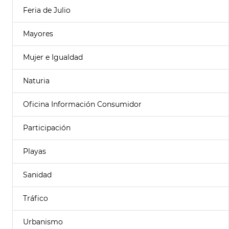
Feria de Julio
Mayores
Mujer e Igualdad
Naturia
Oficina Información Consumidor
Participación
Playas
Sanidad
Tráfico
Urbanismo