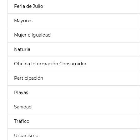
Feria de Julio
Mayores
Mujer e Igualdad
Naturia
Oficina Información Consumidor
Participación
Playas
Sanidad
Tráfico
Urbanismo