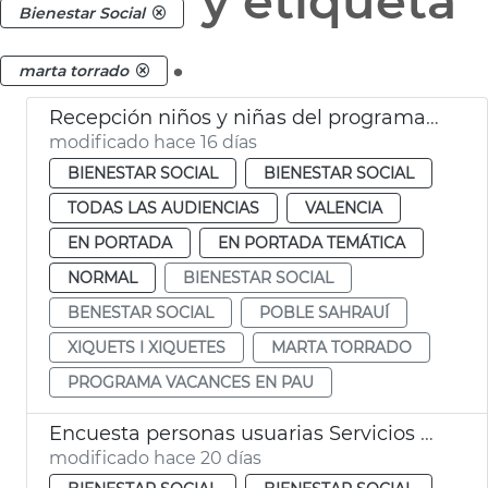
y etiqueta
Bienestar Social
.
marta torrado
Recepción niños y niñas del programa Vacances en Pau
modificado hace 16 días
BIENESTAR SOCIAL
BIENESTAR SOCIAL
TODAS LAS AUDIENCIAS
VALENCIA
EN PORTADA
EN PORTADA TEMÁTICA
NORMAL
BIENESTAR SOCIAL
BENESTAR SOCIAL
POBLE SAHRAUÍ
XIQUETS I XIQUETES
MARTA TORRADO
PROGRAMA VACANCES EN PAU
Encuesta personas usuarias Servicios Sociales València
modificado hace 20 días