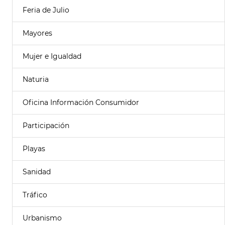
Feria de Julio
Mayores
Mujer e Igualdad
Naturia
Oficina Información Consumidor
Participación
Playas
Sanidad
Tráfico
Urbanismo