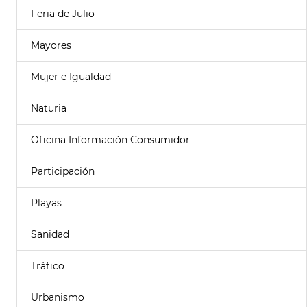
Feria de Julio
Mayores
Mujer e Igualdad
Naturia
Oficina Información Consumidor
Participación
Playas
Sanidad
Tráfico
Urbanismo