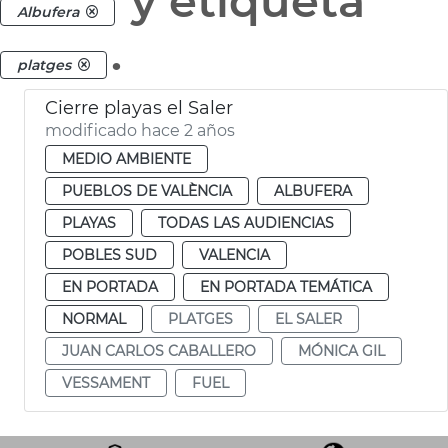
y etiqueta
Albufera
.
platges
Cierre playas el Saler
modificado hace 2 años
MEDIO AMBIENTE
PUEBLOS DE VALÈNCIA
ALBUFERA
PLAYAS
TODAS LAS AUDIENCIAS
POBLES SUD
VALENCIA
EN PORTADA
EN PORTADA TEMÁTICA
NORMAL
PLATGES
EL SALER
JUAN CARLOS CABALLERO
MÓNICA GIL
VESSAMENT
FUEL