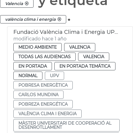
y etiqueta
Valencia
.
valència clima i energia
Fundació València Clima i Energia UPV pobreza energética
modificado hace 1 año
MEDIO AMBIENTE
VALENCIA
TODAS LAS AUDIENCIAS
VALENCIA
EN PORTADA
EN PORTADA TEMÁTICA
NORMAL
UPV
POBRESA ENERGÈTICA
CARLOS MUNDINA
POBREZA ENERGÉTICA
VALÈNCIA CLIMA I ENERGIA
MÀSTER UNIVERSITARI DE COOPERACIÓ AL
DESENROTLLAMENT