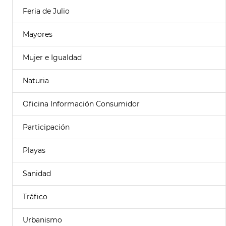
Feria de Julio
Mayores
Mujer e Igualdad
Naturia
Oficina Información Consumidor
Participación
Playas
Sanidad
Tráfico
Urbanismo