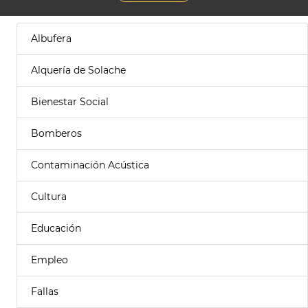
Albufera
Alquería de Solache
Bienestar Social
Bomberos
Contaminación Acústica
Cultura
Educación
Empleo
Fallas