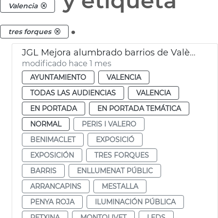
y etiqueta
Valencia
.
tres forques
JGL Mejora alumbrado barrios de València
modificado hace 1 mes
AYUNTAMIENTO
VALENCIA
TODAS LAS AUDIENCIAS
VALENCIA
EN PORTADA
EN PORTADA TEMÁTICA
NORMAL
PERIS I VALERO
BENIMACLET
EXPOSICIÓ
EXPOSICIÓN
TRES FORQUES
BARRIS
ENLLUMENAT PÚBLIC
ARRANCAPINS
MESTALLA
PENYA ROJA
ILUMINACIÓN PÚBLICA
PETXINA
MONTOLIVET
LEDS