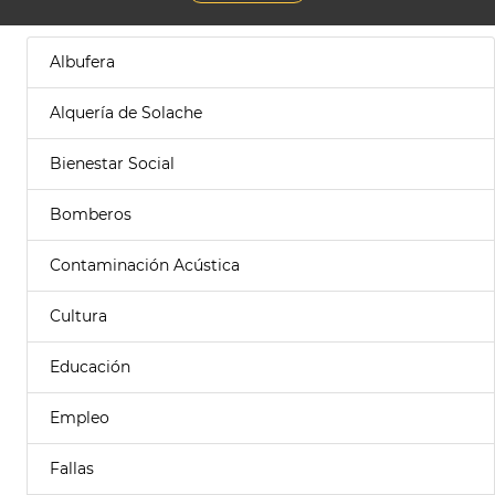
Albufera
Alquería de Solache
Bienestar Social
Bomberos
Contaminación Acústica
Cultura
Educación
Empleo
Fallas