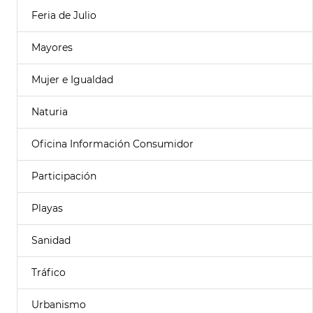
Feria de Julio
Mayores
Mujer e Igualdad
Naturia
Oficina Información Consumidor
Participación
Playas
Sanidad
Tráfico
Urbanismo