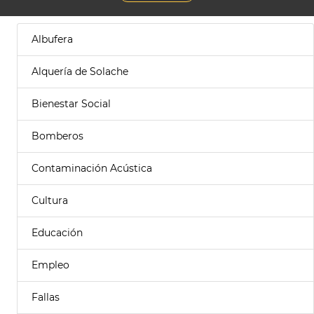
Albufera
Alquería de Solache
Bienestar Social
Bomberos
Contaminación Acústica
Cultura
Educación
Empleo
Fallas