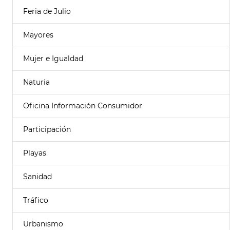
Feria de Julio
Mayores
Mujer e Igualdad
Naturia
Oficina Información Consumidor
Participación
Playas
Sanidad
Tráfico
Urbanismo