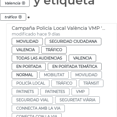
y etiqueta
Valencia
.
tráfico
Campaña Policía Local València VMP 'Conecta con la vía'
modificado hace 9 días
MOVILIDAD
SEGURIDAD CIUDADANA
VALENCIA
TRÁFICO
TODAS LAS AUDIENCIAS
VALENCIA
EN PORTADA
EN PORTADA TEMÁTICA
NORMAL
MOBILITAT
MOVILIDAD
POLICÍA LOCAL
TRÁFICO
TRÀNSIT
PATINETS
PATINETES
VMP
SEGURIDAD VIAL
SEGURETAT VIÀRIA
CONNECTA AMB LA VIA
CONECTA CON LA VIA