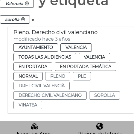
y etiqueta
Valencia
.
sorolla
Pleno. Derecho civil valenciano
modificado hace 3 años
AYUNTAMIENTO
VALENCIA
TODAS LAS AUDIENCIAS
VALENCIA
EN PORTADA
EN PORTADA TEMÁTICA
NORMAL
PLENO
PLE
DRET CIVIL VALENCIÀ
DERECHO CIVIL VALENCIANO
SOROLLA
VINATEA
Nuestras Apps
Páginas de Interés