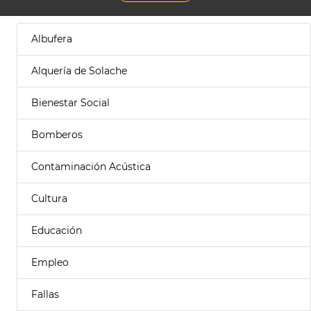
Albufera
Alquería de Solache
Bienestar Social
Bomberos
Contaminación Acústica
Cultura
Educación
Empleo
Fallas