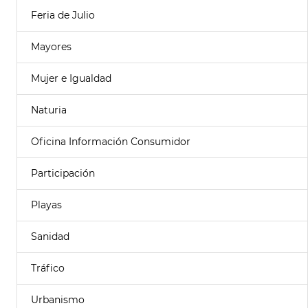
Feria de Julio
Mayores
Mujer e Igualdad
Naturia
Oficina Información Consumidor
Participación
Playas
Sanidad
Tráfico
Urbanismo