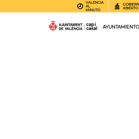
VALENCIA
GOBIER
AL
ABIERTO
MINUTO
AYUNTAMIENT