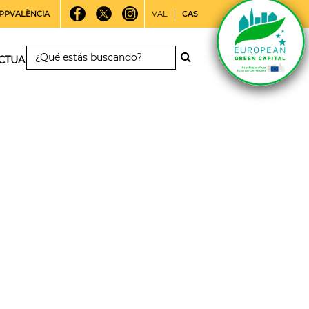
PPVALÈNCIA
VAL
CAS
CTUALIDAD