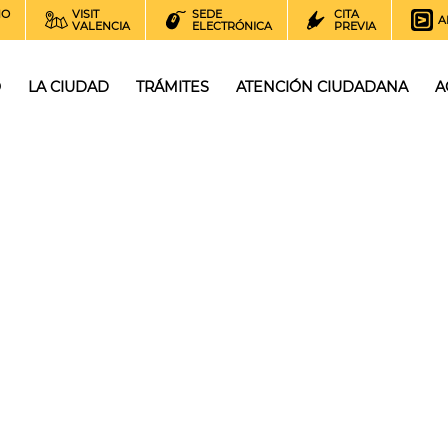
NO
VISIT
SEDE
CITA
A
VALENCIA
ELECTRÓNICA
PREVIA
O
LA CIUDAD
TRÁMITES
ATENCIÓN CIUDADANA
A